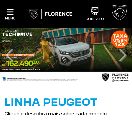
MENU
CONTATO
templates.template-01.components.carous
tem
LINHA PEUGEOT
Clique e descubra mais sobre cada modelo