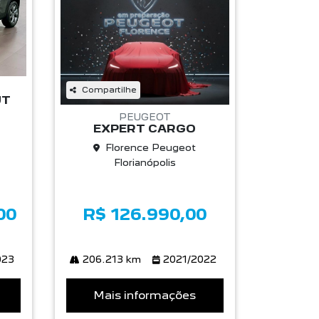
Compartilhe
UT
PEUGEOT
EXPERT CARGO
Florence Peugeot
Florianópolis
00
R$ 126.990,00
023
206.213 km
2021/2022
Mais informações