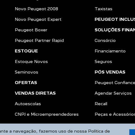
Novo Peugeot 2008
Taxistas
Novo Peugeot Expert
PEUGEOT INCLU
Peugeot Boxer
SOLUÇÕES FINA
Peugeot Partner Rapid
Consórcio
ESTOQUE
Financiamento
Estoque Novos
Seguros
Seminovos
PÓS VENDAS
OFERTAS
Peugeot Confianc
VENDAS DIRETAS
Agendar Serviços
Autoescolas
Recall
a
CNPJ e Microempreendedores
Peças e Acessório
rante a navegação, fazemos uso de nossa Política de