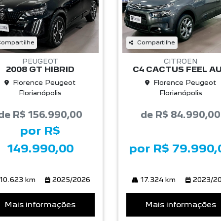
ompartilhe
Compartilhe
PEUGEOT
CITROEN
2008 GT HIBRID
C4 CACTUS FEEL A
Florence Peugeot
Florence Peugeot
Florianópolis
Florianópolis
de R$ 156.990,00
de R$ 84.990,00
por R$
149.990,00
por R$ 79.990,
10.623 km
2025/2026
17.324 km
2023/2
Mais informações
Mais informações