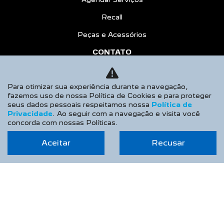
Recall
Peças e Acessórios
CONTATO
Sobre Nós
Para otimizar sua experiência durante a navegação,
Fale Conosco
fazemos uso de nossa Política de Cookies e para proteger
seus dados pessoais respeitamos nossa
Política de
Agende um Emotion Drive
Privacidade
. Ao seguir com a navegação e visita você
Trabalhe Conosco
concorda com nossas Políticas.
Política de Privacidade
Aceitar
Recusar
COMPARATIVO
HÍBRIDOS
AGENDE UM TEST DRIVE
Desacelere. Seu bem maior é a vida.