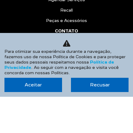
Recall
Peças e Acessórios
CONTATO
Sobre Nós
Para otimizar sua experiência durante a navegação,
Fale Conosco
fazemos uso de nossa Política de Cookies e para proteger
seus dados pessoais respeitamos nossa
Política de
Agende um Emotion Drive
Privacidade
. Ao seguir com a navegação e visita você
Trabalhe Conosco
concorda com nossas Políticas.
Política de Privacidade
Aceitar
Recusar
COMPARATIVO
HÍBRIDOS
AGENDE UM TEST DRIVE
Desacelere. Seu bem maior é a vida.