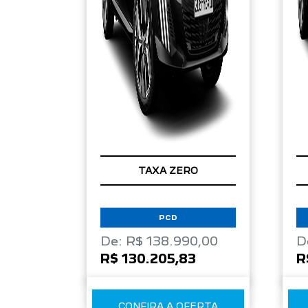
TAXA ZERO
PCD
De: R$ 138.990,00
D
R$ 130.205,83
R
CONFIRA A OFERTA