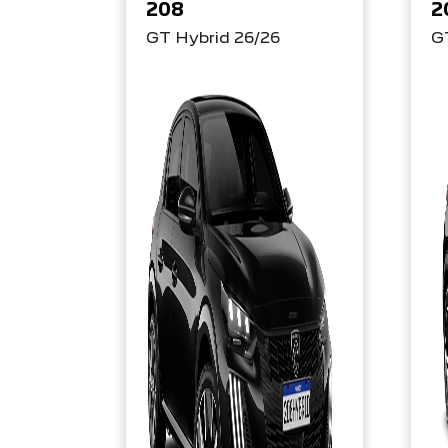
208
2
GT Hybrid 26/26
G