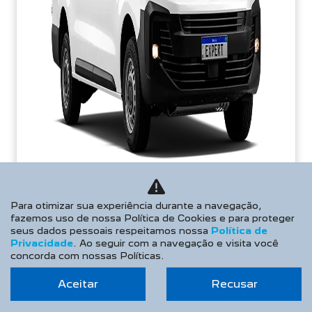
TAXA ZERO
Para otimizar sua experiência durante a navegação,
fazemos uso de nossa Política de Cookies e para proteger
seus dados pessoais respeitamos nossa
Política de
Privacidade
. Ao seguir com a navegação e visita você
PESSOA FÍSICA
concorda com nossas Políticas.
De: R$ 235.990,00
Aceitar
Recusar
R$ 193.511,80